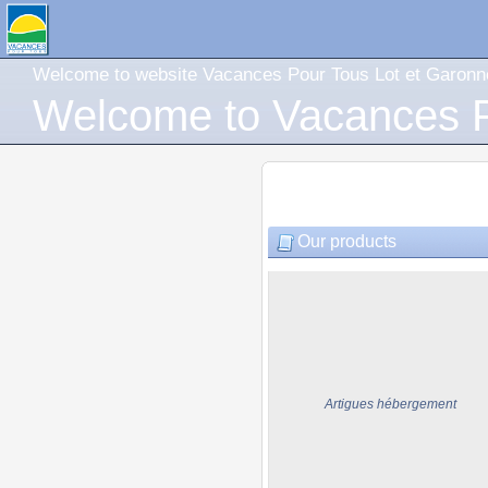
Welcome to website Vacances Pour Tous Lot et Garonn
Welcome to Vacances P
Our products
Artigues hébergement