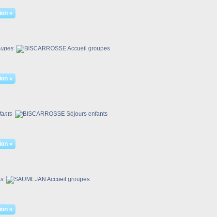
ion »
oupes
ion »
ants
ion »
es
ion »